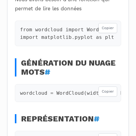
permet de lire les données
Copier
from
wordcloud
import
WordCloud
import
matplotlib.pyplot
as
plt
GÉNÉRATION DU NUAGE
MOTS
#
Copier
wordcloud
=
WordCloud
(
width
=
800
,
heigh
REPRÉSENTATION
#