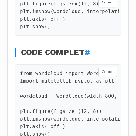
Copier
plt
.
figure
(
figsize
=
(
12
,
8
))
plt
.
imshow
(
wordcloud
,
interpolation
=
"b
plt
.
axis
(
'off'
)
plt
.
show
()
CODE COMPLET
#
Copier
from
wordcloud
import
WordCloud
import
matplotlib.pyplot
as
plt
wordcloud
=
WordCloud
(
width
=
800
,
heigh
plt
.
figure
(
figsize
=
(
12
,
8
))
plt
.
imshow
(
wordcloud
,
interpolation
=
"b
plt
.
axis
(
'off'
)
plt
.
show
()