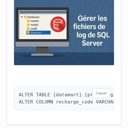
Copier
ALTER
TABLE
[
datamart
].[
profiling
].[
di
ALTER
COLUMN
recharge_code
VARCHAR
(
50
)