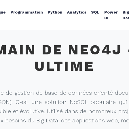
que
Programmation
Python
Analytics
SQL
Power
Bi
BI
Da
MAIN DE NEO4J 
ULTIME
 de gestion de base de données orienté docum
SON). C’est une solution NoSQL populaire qui
ible et évolutive. Utilisé dans de nombreux p
x besoins du Big Data, des applications web, mo