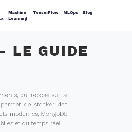
g
Machine
TensorFlow
MLOps
Blog
ta
Learning
- LE GUIDE
ents, qui repose sur le
 permet de stocker des
rojets modernes, MongoDB
biles et du temps réel.