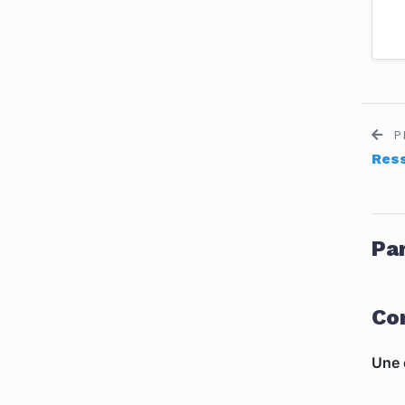
P
Res
Par
Co