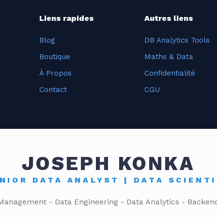
Liens rapides
Autres liens
Blog
DB Analytics Tools
Boutique
Maths & Data
À Propos
Confidentialité
Contact
CGU
JOSEPH KONKA
NIOR DATA ANALYST | DATA SCIENT
 Management - Data Engineering - Data Analytics - Backen