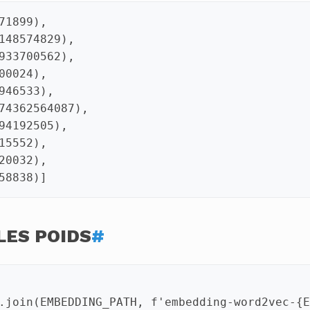
LES POIDS
#
.
join
(
EMBEDDING_PATH
,
f
'embedding-word2vec-
{
E