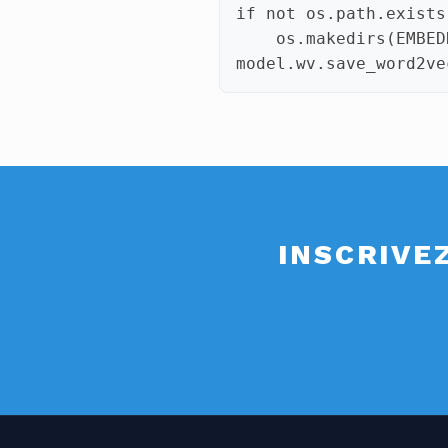
if
not
os
.
path
.
exists
os
.
makedirs
(
EMBED
model
.
wv
.
save_word2ve
INSCRIVE