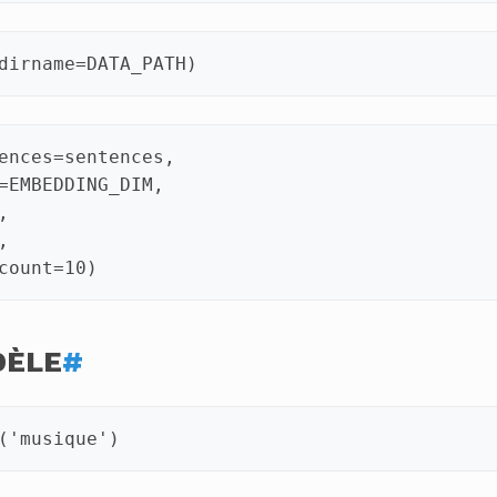
dirname
=
DATA_PATH
)
ences
=
sentences
,
=
EMBEDDING_DIM
,
,
,
count
=
10
)
DÈLE
#
(
'musique'
)