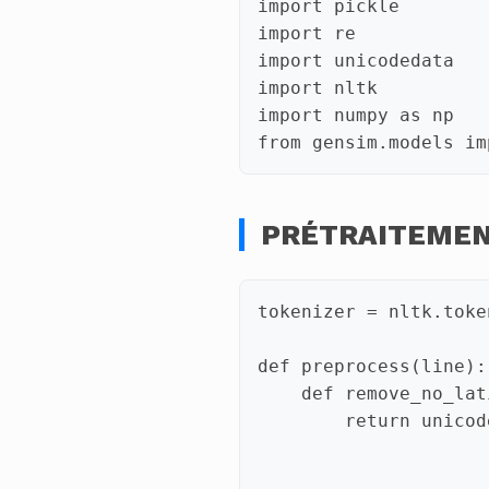
import
pickle
import
re
import
unicodedata
import
nltk
import
numpy
as
np
from
gensim.models
im
PRÉTRAITEMEN
tokenizer
=
nltk
.
toke
def
preprocess
(
line
):
def
remove_no_lat
return
unicod