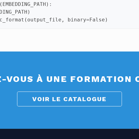
(
EMBEDDING_PATH
):
DING_PATH
)
c_format
(
output_file
,
binary
=
False
)
Z-VOUS À UNE FORMATION
VOIR LE CATALOGUE