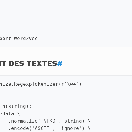
port
Word2Vec
T DES TEXTES
#
nize
.
RegexpTokenizer
(
r
'\w+'
)
in
(
string
):
edata
.
normalize
(
'NFKD'
,
string
)
.
encode
(
'ASCII'
,
'ignore'
)