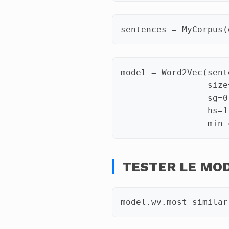
sentences
=
MyCorpus
(
model
=
Word2Vec
(
sent
size
sg
=
0
hs
=
1
min_
TESTER LE MO
model
.
wv
.
most_similar