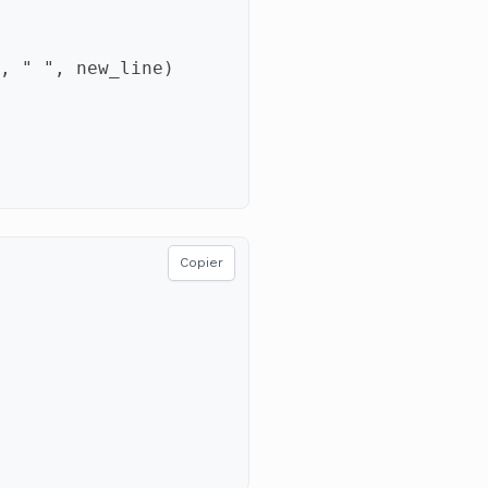
,
" "
,
new_line
)
Copier