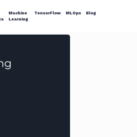
g
Machine
TensorFlow
MLOps
Blog
s
#
ta
Learning