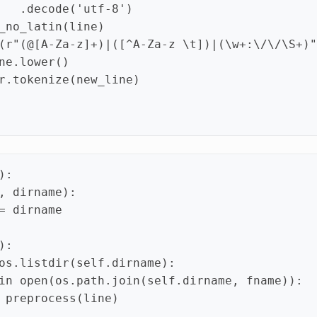
.
decode
(
'utf-8'
)
_no_latin
(
line
)
(
r
"(@[A-Za-z]+)|([^A-Za-z \t])|(\w+:\/\/\S+)"
ne
.
lower
()
r
.
tokenize
(
new_line
)
):
,
dirname
):
=
dirname
):
os
.
listdir
(
self
.
dirname
):
in
open
(
os
.
path
.
join
(
self
.
dirname
,
fname
)):
preprocess
(
line
)