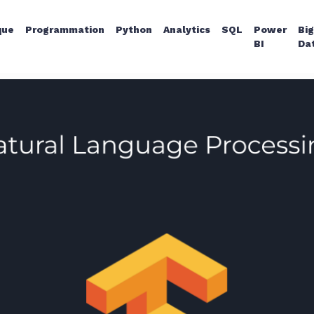
que
Programmation
Python
Analytics
SQL
Power
Bi
 plongement de mot
BI
Da