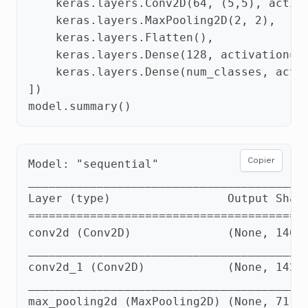
keras
.
layers
.
Conv2D
(
64
,
(
5
,
5
),
activ
keras
.
layers
.
MaxPooling2D
(
2
,
2
),
keras
.
layers
.
Flatten
(),
keras
.
layers
.
Dense
(
128
,
activation
=
t
keras
.
layers
.
Dense
(
num_classes
,
acti
])
model
.
summary
()
Copier