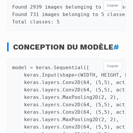
Copier
CONCEPTION DU MODÈLE
#
Copier
model
=
keras
.
Sequential
([
keras
.
Input
(
shape
=
(
WIDTH
,
HEIGHT
,
NU
keras
.
layers
.
Conv2D
(
64
,
(
5
,
5
),
activ
keras
.
layers
.
Conv2D
(
64
,
(
5
,
5
),
activ
keras
.
layers
.
MaxPooling2D
(
2
,
2
),
keras
.
layers
.
Conv2D
(
64
,
(
5
,
5
),
activ
keras
.
layers
.
Conv2D
(
64
,
(
5
,
5
),
activ
keras
.
layers
.
MaxPooling2D
(
2
,
2
),
keras
.
layers
.
Conv2D
(
64
,
(
5
,
5
),
activ