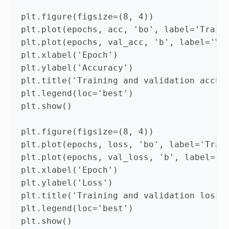
plt
.
figure
(
figsize
=
(
8
,
4
))
plt
.
plot
(
epochs
,
acc
,
'bo'
,
label
=
'Train
plt
.
plot
(
epochs
,
val_acc
,
'b'
,
label
=
'Va
plt
.
xlabel
(
'Epoch'
)
plt
.
ylabel
(
'Accuracy'
)
plt
.
title
(
'Training and validation accur
plt
.
legend
(
loc
=
'best'
)
plt
.
show
()
plt
.
figure
(
figsize
=
(
8
,
4
))
plt
.
plot
(
epochs
,
loss
,
'bo'
,
label
=
'Trai
plt
.
plot
(
epochs
,
val_loss
,
'b'
,
label
=
'V
plt
.
xlabel
(
'Epoch'
)
plt
.
ylabel
(
'Loss'
)
plt
.
title
(
'Training and validation loss'
plt
.
legend
(
loc
=
'best'
)
plt
.
show
()