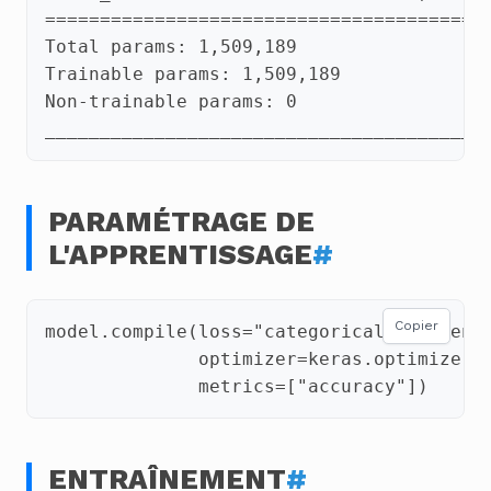
PARAMÉTRAGE DE
L'APPRENTISSAGE
#
Copier
model
.
compile
(
loss
=
"categorical_crossent
optimizer
=
keras
.
optimizers
metrics
=
[
"accuracy"
])
ENTRAÎNEMENT
#