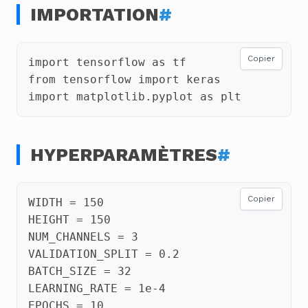
IMPORTATION
#
Copier
import
tensorflow
as
tf
from
tensorflow
import
keras
import
matplotlib.pyplot
as
plt
HYPERPARAMÈTRES
#
Copier
WIDTH
=
150
HEIGHT
=
150
NUM_CHANNELS
=
3
VALIDATION_SPLIT
=
0.2
BATCH_SIZE
=
32
LEARNING_RATE
=
1e-4
EPOCHS
=
10