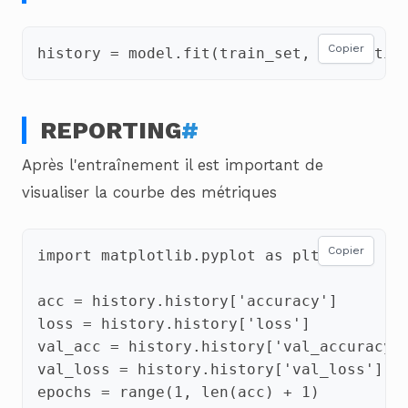
Copier
history
=
model
.
fit
(
train_set
,
validatio
REPORTING
#
Après l'entraînement il est important de
visualiser la courbe des métriques
Copier
import
matplotlib.pyplot
as
plt
acc
=
history
.
history
[
'accuracy'
]
loss
=
history
.
history
[
'loss'
]
val_acc
=
history
.
history
[
'val_accuracy'
val_loss
=
history
.
history
[
'val_loss'
]
epochs
=
range
(
1
,
len
(
acc
)
+
1
)