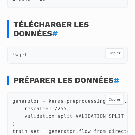
TÉLÉCHARGER LES
DONNÉES
#
Copier
!
wget
PRÉPARER LES DONNÉES
#
Copier
generator
=
keras
.
preprocessing
.
image
.
Im
rescale
=
1.
/
255
,
validation_split
=
VALIDATION_SPLIT
)
train_set
=
generator
.
flow_from_director