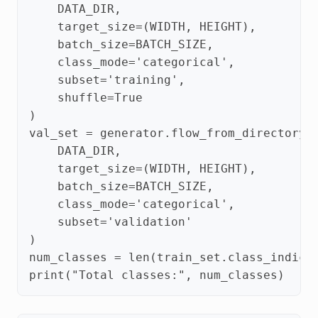
DATA_DIR
,
target_size
=
(
WIDTH
,
HEIGHT
),
batch_size
=
BATCH_SIZE
,
class_mode
=
'categorical'
,
subset
=
'training'
,
shuffle
=
True
)
val_set
=
generator
.
flow_from_directory
(
DATA_DIR
,
target_size
=
(
WIDTH
,
HEIGHT
),
batch_size
=
BATCH_SIZE
,
class_mode
=
'categorical'
,
subset
=
'validation'
)
num_classes
=
len
(
train_set
.
class_indice
print
(
"Total classes:"
,
num_classes
)